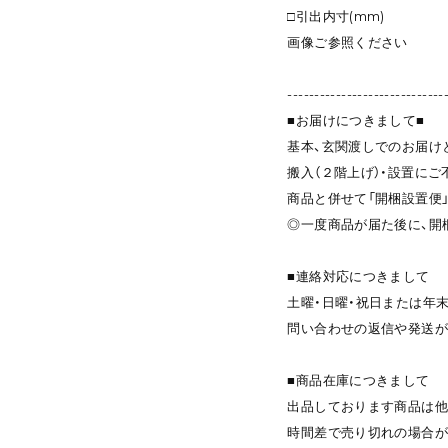
□引出内寸(mm)
画像ご参照ください
-----------------------------
■お届けにつきまして■
基本、玄関渡しでのお届け
搬入（２階上げ）・設置に
商品と併せて「開梱設置便
◎一度商品が届た後に、開
■連絡対応につきまして
土曜・日曜・祝日または年
問い合わせの返信や発送が
■商品在庫につきまして
出品しております商品は他
時間差で売り切れの場合が