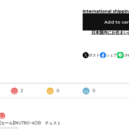
International shippin
Add to car
日本国内にお住まい
ポスト
シェア
LI
2
0
0
【セール】NUT80ｰ4DB チェスト
2025/03/25