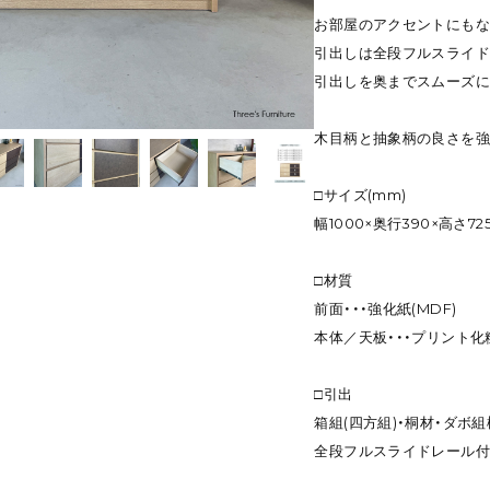
お部屋のアクセントにもな
引出しは全段フルスライド
引出しを奥までスムーズに
木目柄と抽象柄の良さを強
□サイズ(mm)
幅1000×奥行390×高さ72
□材質
前面・・・強化紙(MDF)
本体／天板・・・プリント化
□引出
箱組(四方組)・桐材・ダボ
全段フルスライドレール