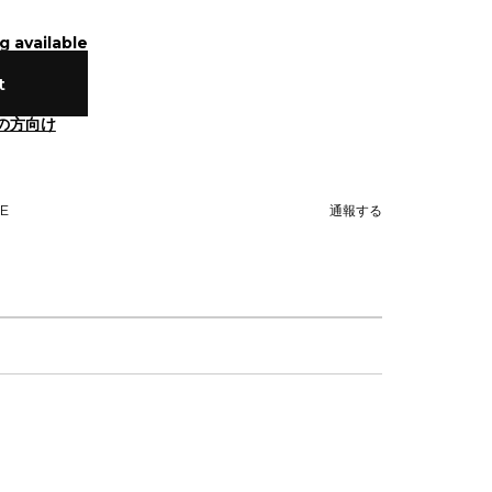
g available
t
の方向け
NE
通報する