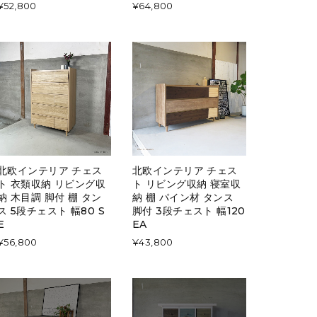
¥52,800
¥64,800
北欧インテリア チェス
北欧インテリア チェス
ト 衣類収納 リビング収
ト リビング収納 寝室収
納 木目調 脚付 棚 タン
納 棚 パイン材 タンス
ス 5段チェスト 幅80 S
脚付 3段チェスト 幅120
E
EA
¥56,800
¥43,800