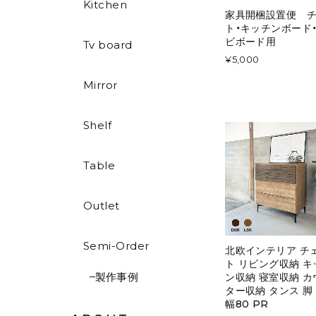
Kitchen
家具開梱設置便 
ト・キッチンボード
ビボード用
Tv board
¥5,000
Mirror
Shelf
Table
Outlet
Semi-Order
北欧インテリア チ
ト リビング収納 キ
製作事例
ン収納 寝室収納 カ
ター収納 タンス 脚
幅80 PR