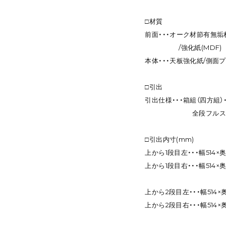
□材質
前面・・・オーク材節有無垢
/強化紙(MDF)
本体・・・天板強化紙/側面
□引出
引出仕様・・・箱組（四方組
全段フルスライド
□引出内寸(mm)
上から1段目左・・・幅514×奥
上から1段目右・・・幅514×奥
上から2段目左・・・幅514×奥
上から2段目右・・・幅514×奥