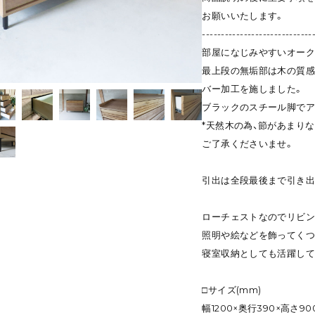
お願いいたします。
-----------------------------
部屋になじみやすいオーク
最上段の無垢部は木の質感
バー加工を施しました。
ブラックのスチール脚でア
*天然木の為、節があまり
ご了承くださいませ。
引出は全段最後まで引き出
ローチェストなのでリビン
照明や絵などを飾ってくつ
寝室収納としても活躍して
□サイズ(mm)
幅1200×奥行390×高さ90