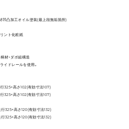
材凹凸加工オイル塗装(最上段無垢箇所)
プリント化粧紙
）・桐材・ダボ組構造
レールを使用。
行325×高さ102(有効寸法107)
行325×高さ102(有効寸法107)
行325×高さ120(有効寸法132)
行325×高さ120(有効寸法132)