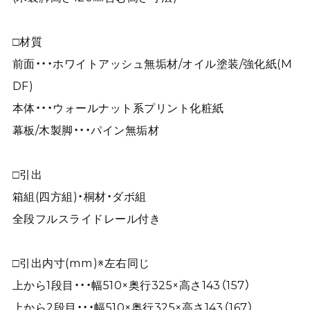
□材質
前面・・・ホワイトアッシュ無垢材/オイル塗装/強化紙(M
DF)
本体・・・ウォールナット系プリント化粧紙
幕板/木製脚・・・パイン無垢材
□引出
箱組(四方組)・桐材・ダボ組
全段フルスライドレール付き
□引出内寸(mm)※左右同じ
上から1段目・・・幅510×奥行325×高さ143（157）
上から2段目・・・幅510×奥行325×高さ143（167）