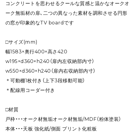
コンクリートを思わせるクールな質感と温かなオークオ
ーク無垢材の扉、二つの異なった素材を調和させる円形
の窓が印象的なTV boardです
□サイズ(mm)
幅1583×奥行400×高さ420
w195×d360×h240（扉内左収納部内寸）
w550×d360×h240（扉内右収納部内寸）
＊可動棚1枚付き（上下3段移動可能）
＊配線用コーダー付き
□材質
戸枠・・・オーク材無垢オーク材無垢/MDF（粉体塗装）
本体・・・天板 強化紙/側面 プリント化粧板