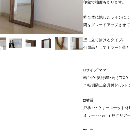
印象で強度もあります。
枠全体に施したラインによ
間をグレードアップさせて
壁に立て掛けるタイプ。
付属品としてミラーと壁と
□サイズ(mm)
幅440×奥行65×高さ1700
＊転倒防止金具付（ベルト
□材質
戸枠・・・ウォールナット材
ミラー・・・3mm厚クリア