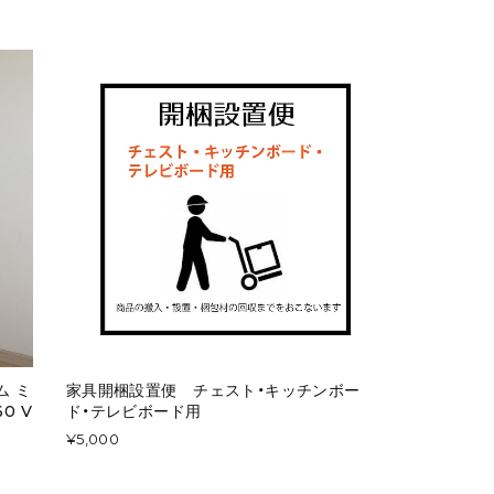
ム ミ
家具開梱設置便 チェスト・キッチンボー
0 V
ド・テレビボード用
¥5,000