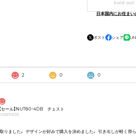
Sold out
日本国内にお住まい
ポスト
シェア
LI
2
0
0
【セール】NUT80ｰ4DB チェスト
2025/03/25
取りました。 デザインが好みで購入を決めました。 引き出しが軽く滑